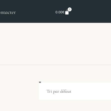
0
ntacter
0.00
€