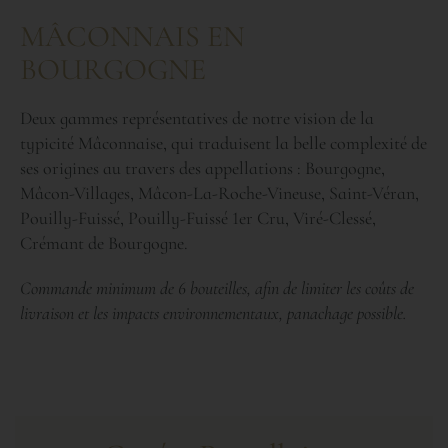
M
Â
C
O
N
N
A
I
S
E
N
B
O
U
R
G
O
G
N
E
Deux gammes représentatives de notre vision de la
typicité Mâconnaise, qui traduisent la belle complexité de
ses origines au travers des appellations : Bourgogne,
Mâcon-Villages, Mâcon-La-Roche-Vineuse, Saint-Véran,
Pouilly-Fuissé, Pouilly-Fuissé 1er Cru, Viré-Clessé,
Crémant de Bourgogne.
Commande minimum de 6 bouteilles, afin de limiter les coûts de
livraison et les impacts environnementaux, panachage possible.