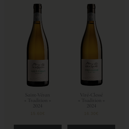
Saint-Véran
Viré-Clessé
« Tradition »
« Tradition »
2024
2024
15.60
€
16.30
€