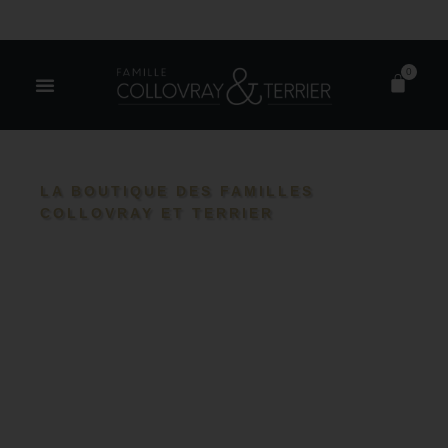
0
LA BOUTIQUE DES FAMILLES
COLLOVRAY ET TERRIER
Vignerons et familles
Bourgogne et
Languedoc
Découvrez nos vins en conversion vers
l’agriculture biologique