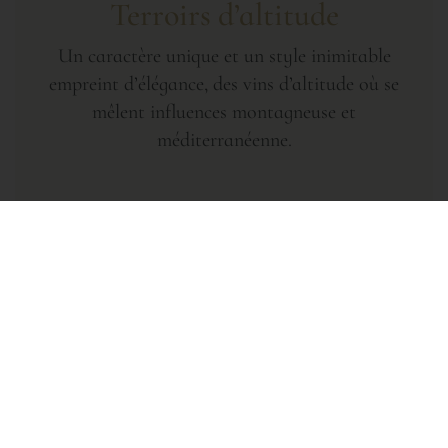
Terroirs d’altitude
Un caractère unique et un style inimitable
empreint d’élégance, des vins d’altitude où se
mêlent influences montagneuse et
méditerranéenne.