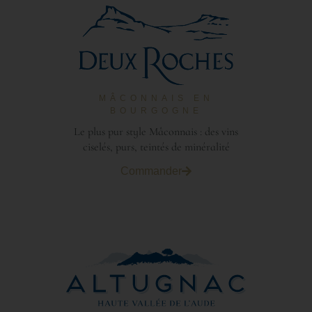
MÂCONNAIS EN
BOURGOGNE
Le plus pur style Mâconnais : des vins
ciselés, purs, teintés de minéralité
Commander