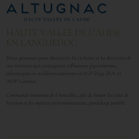
H
A
U
T
E
V
A
L
L
É
E
D
E
L
’
A
U
D
E
E
N
L
A
N
G
U
E
D
O
C
Deux gammes pour découvrir la richesse et la diversité de
nos terroirs qui conjuguent influences pyrénéennes,
atlantiques et méditerranéennes en IGP Pays d’Oc et
AOP Limoux.
Commande minimum de 6 bouteilles, afin de limiter les coûts de
livraison et les impacts environnementaux, panachage possible.