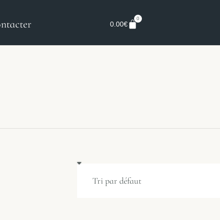
0
ntacter
0.00
€